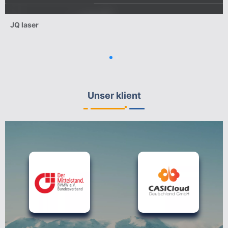
JQ laser
MEHR
Unser klient